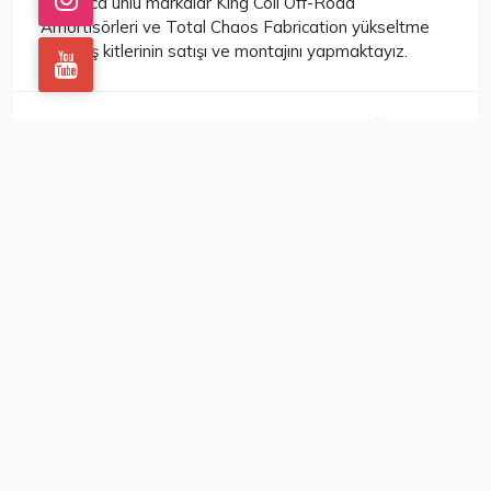
Dünyaca ünlü markalar King Coil Off-Road
Amortisörleri ve Total Chaos Fabrication yükseltme
ve yarış kitlerinin satışı ve montajını yapmaktayız.
DETAYLI İNCELE
ÖNE ÇIKAN
Camper - Çekme Karavan
DETAYLI İNCELE
ÖNE ÇIKAN
Spacer